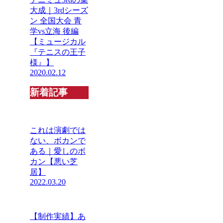
大成｜3rdシーズ
ン 全国大会 青
学vs立海 後編
【ミュージカル
『テニスの王子
様』】
2020.02.12
新着記事
これは演劇では
ない、ボカンで
ある｜愛しのボ
カン【悪い芝
居】
2022.03.20
【制作実績】あ