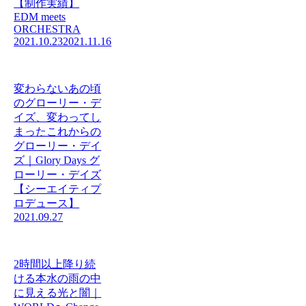
【制作実績】
EDM meets
ORCHESTRA
2021.10.23
2021.11.16
変わらないあの頃
のグローリー・デ
イズ、変わってし
まったこれからの
グローリー・デイ
ズ｜Glory Days グ
ローリー・デイズ
【シーエイティプ
ロデュース】
2021.09.27
2時間以上降り続
ける本水の雨の中
に見える光と闇｜