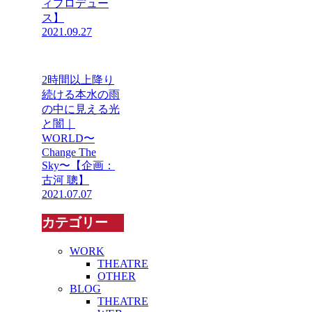
ィプロデュー
ス】
2021.09.27
2時間以上降り
続ける本水の雨
の中に見える光
と闇｜
WORLD〜
Change The
Sky〜【企画：
古河 聰】
2021.07.07
カテゴリー
WORK
THEATRE
OTHER
BLOG
THEATRE