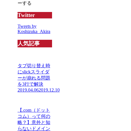
ーする
Twitter
Tweets by
Koshizuka_Akira
人気記事
タブ切り替え時
にslickスライダ
ーが崩れる問題
を3行で解決
2019.04.06
2019.12.10
【.com（ドット
コム）って何の
略？】意外と知
らないドメイン