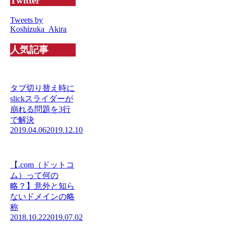
Twitter
Tweets by
Koshizuka_Akira
人気記事
タブ切り替え時に
slickスライダーが
崩れる問題を3行
で解決
2019.04.06
2019.12.10
【.com（ドットコ
ム）って何の
略？】意外と知ら
ないドメインの略
称
2018.10.22
2019.07.02