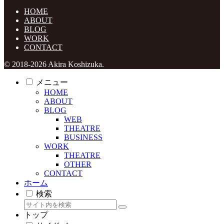
HOME
ABOUT
BLOG
WORK
CONTACT
© 2018-2026 Akira Koshizuka.
メニュー
HOME
ABOUT
BLOG
WEB
THEATRE
BUSINESS
WORK
THEATRE
OTHER
CONTACT
ホーム
検索
トップ