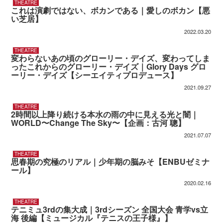
THEATRE
これは演劇ではない、ボカンである｜愛しのボカン【悪
い芝居】
2022.03.20
THEATRE
変わらないあの頃のグローリー・デイズ、変わってしま
ったこれからのグローリー・デイズ｜Glory Days グロ
ーリー・デイズ【シーエイティプロデュース】
2021.09.27
THEATRE
2時間以上降り続ける本水の雨の中に見える光と闇｜
WORLD〜Change The Sky〜【企画：古河 聰】
2021.07.07
THEATRE
思春期の究極のリアル｜少年期の脳みそ【ENBUゼミナ
ール】
2020.02.16
THEATRE
テニミュ3rdの集大成｜3rdシーズン 全国大会 青学vs立
海 後編【ミュージカル『テニスの王子様』】