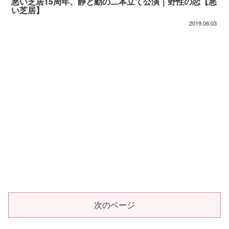
悪い芝居15周年、静と動の二本立て公演｜野性の恋【悪
い芝居】
2019.06.03
次のページ