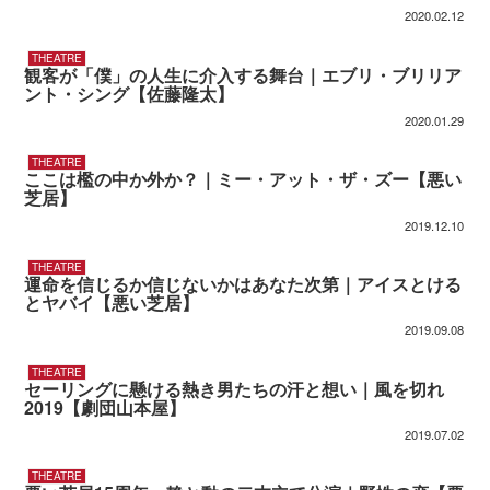
2020.02.12
THEATRE
観客が「僕」の人生に介入する舞台｜エブリ・ブリリア
ント・シング【佐藤隆太】
2020.01.29
THEATRE
ここは檻の中か外か？｜ミー・アット・ザ・ズー【悪い
芝居】
2019.12.10
THEATRE
運命を信じるか信じないかはあなた次第｜アイスとける
とヤバイ【悪い芝居】
2019.09.08
THEATRE
セーリングに懸ける熱き男たちの汗と想い｜風を切れ
2019【劇団山本屋】
2019.07.02
THEATRE