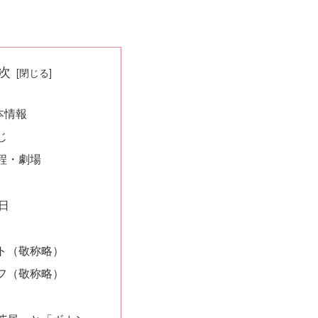
次
本情報
じ
程・劇場
日
ト（敬称略）
フ（敬称略）