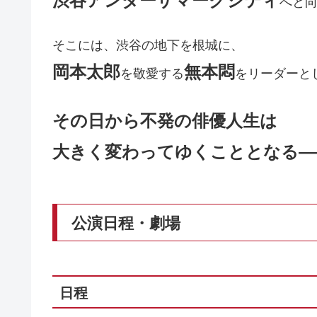
へと
そこには、渋谷の地下を根城に、
岡本太郎
無本悶
を敬愛する
をリーダーと
その日から不発の俳優人生は
大きく変わってゆくこととなる―
公演日程・劇場
日程