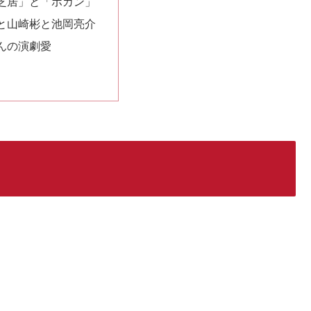
芝居」と「ボカン」
と山崎彬と池岡亮介
んの演劇愛