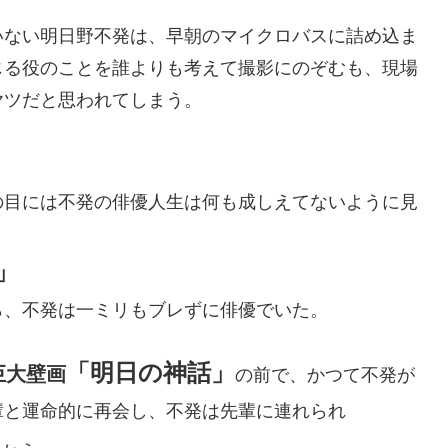
いない明日野不発は、早朝のマイクロバスに詰め込ま
じる役のことを誰よりも考えて撮影にのぞむも、現場
ヤツだと思われてしまう。
の目には不発の俳優人生は何も成しえてないように見
」
ら、不発は一ミリもブレずに俳優でいた。
「明日の神話」
巨大壁画
の前で、かつて不発が
輩と運命的に再会し、不発は先輩に連れられ