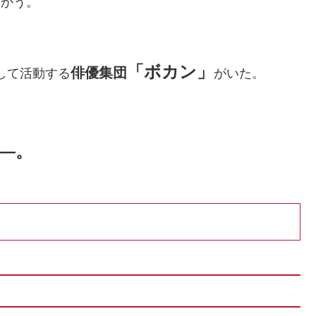
向かう。
「ボカン」
俳優集団
して活動する
がいた。
―。