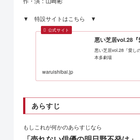
作・演：山崎彬
▼ 特設サイトはこちら ▼
悪い芝居vol.2
悪い芝居vol.28『愛し
本多劇場
waruishibai.jp
あらすじ
もしこれが何かのあらすじなら
「売れない俳優の明日野不発は」