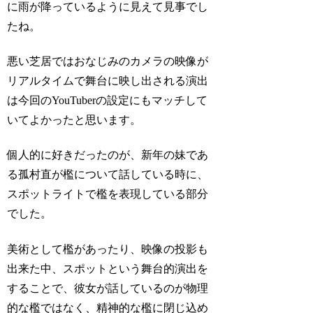
に雨が降っているように見えて見事でし
たね。
悪い芝居ではおなじみの
カメラの映像が
リアルタイムで舞台に映し出される演出
は今回のYouTuberの設定にもマッチして
いてよかったと思います。
個人的に好きだったのが、
新年
の妹であ
る
孤村直
が檻について話している時に、
スポットライトで檻を表現している
部分
でした。
美術として檻があったり、映像の投影も
出来た中、
スポットという舞台的演出
を
することで、彼女が話しているのが
物理
的な檻ではなく、精神的な檻
に閉じ込め