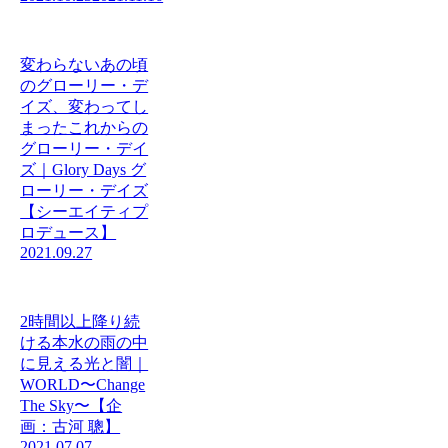
変わらないあの頃
のグローリー・デ
イズ、変わってし
まったこれからの
グローリー・デイ
ズ｜Glory Days グ
ローリー・デイズ
【シーエイティプ
ロデュース】
2021.09.27
2時間以上降り続
ける本水の雨の中
に見える光と闇｜
WORLD〜Change
The Sky〜【企
画：古河 聰】
2021.07.07