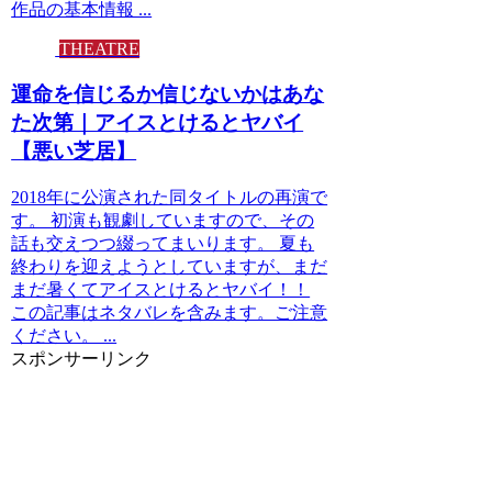
作品の基本情報 ...
THEATRE
運命を信じるか信じないかはあな
た次第｜アイスとけるとヤバイ
【悪い芝居】
2018年に公演された同タイトルの再演で
す。 初演も観劇していますので、その
話も交えつつ綴ってまいります。 夏も
終わりを迎えようとしていますが、まだ
まだ暑くてアイスとけるとヤバイ！！
この記事はネタバレを含みます。ご注意
ください。 ...
スポンサーリンク