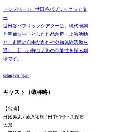
トップページ - 世田谷パブリックシアタ
ー
世田谷パブリックシアターは、現代演劇
と舞踊を中心とした作品創造・上演活動
と、市民の自由な創作や参加体験活動を
通し、新しい舞台芸術の可能性を探る劇
場です。
setagaya-pt.jp
キャスト（敬称略）
【出演】
日比美思 / 藤原祐規 / 田中怜子 / 久保貫
太郎