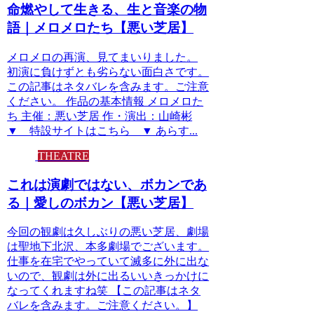
命燃やして生きる、生と音楽の物
語｜メロメロたち【悪い芝居】
メロメロの再演、見てまいりました。
初演に負けずとも劣らない面白さです。
この記事はネタバレを含みます。ご注意
ください。 作品の基本情報 メロメロた
ち 主催：悪い芝居 作・演出：山崎彬
▼ 特設サイトはこちら ▼ あらす...
THEATRE
これは演劇ではない、ボカンであ
る｜愛しのボカン【悪い芝居】
今回の観劇は久しぶりの悪い芝居、劇場
は聖地下北沢、本多劇場でございます。
仕事を在宅でやっていて滅多に外に出な
いので、観劇は外に出るいいきっかけに
なってくれますね笑 【この記事はネタ
バレを含みます。ご注意ください。】