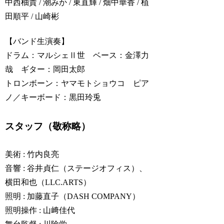
中西柚貴 / 潮みか / 東直輝 / 畑中華香 / 植
田順平 / 山崎彬
【バンド生演奏】
ドラム：マルシェⅡ世 ベース：金澤力
哉 ギター：岡田太郎
トロンボーン：ヤマモトショウコ ピア
ノ／キーボード：黒田玲兎
スタッフ（敬称略）
美術 : 竹内良亮
音響 : 谷井貞仁（ステージオフィス）、
横田和也（LLC.ARTS）
照明 : 加藤直子（DASH COMPANY）
照明操作 : 山﨑佳代