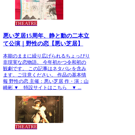
THEATRE
悪い芝居15周年、静と動の二本立
て公演｜野性の恋【悪い芝居】
本能のままに繰り広げられるちょっぴり
非現実な恋物語。 今年初かつ令和初の
観劇です。 この記事はネタバレを含み
ます。ご注意ください。 作品の基本情
報 野性の恋 主催：悪い芝居 作・演：山
崎彬 ▼ 特設サイトはこちら ▼ ...
THEATRE