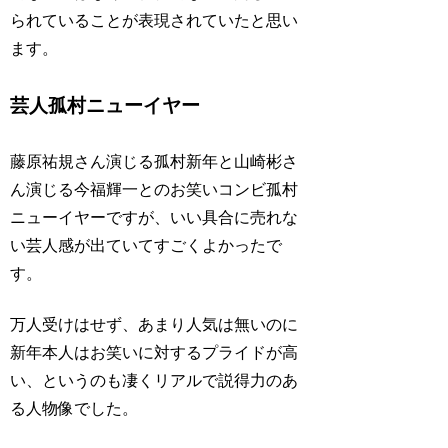
られていることが表現されていたと思い
ます。
芸人孤村ニューイヤー
藤原祐規さん
演じる
孤村新年
と
山崎彬さ
ん
演じる
今福輝一
とのお笑いコンビ
孤村
ニューイヤー
ですが、いい具合に売れな
い芸人感が出ていてすごくよかったで
す。
万人受けはせず、あまり人気は無いのに
新年本人はお笑いに対するプライドが高
い
、というのも凄くリアルで説得力のあ
る人物像でした。