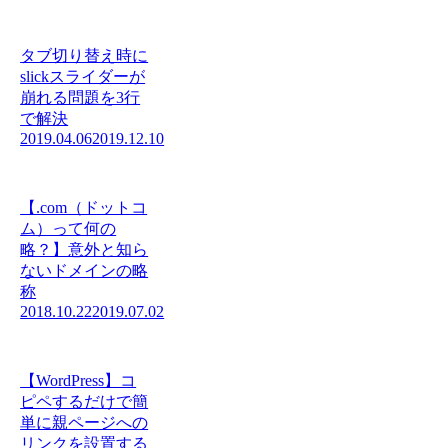
タブ切り替え時に
slickスライダーが
崩れる問題を3行
で解決
2019.04.06
2019.12.10
【.com（ドットコ
ム）って何の
略？】意外と知ら
ないドメインの略
称
2018.10.22
2019.07.02
【WordPress】コ
ピペするだけで簡
単に親ページへの
リンクを設置する