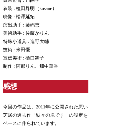
舞台監督 : 川除学
衣装 : 植田昇明（kasane）
映像 : 松澤延拓
演出助手 : 藤嶋恵
美術助手 : 佐藤かりん
特殊小道具 : 進野大輔
技術 : 米田優
宣伝美術 : 樋口舞子
制作 : 阿部りん、畑中華香
感想
今回の作品は、2011年に公開された悪い
芝居の過去作
「駄々の塊です」
の設定を
ベースに作られています。